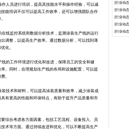
[行业动态
的操作人员进行培训，提高其技能水平和操作经验，可以减
[行业动态
的技能培训不仅可以提高工作效率，还可以增强团队合作
[行业动态
率。
[行业动态
[行业动态
进的在线监控系统和数据分析技术，监测涂装生产线的运行
做出调整，以提高生产效率。通过数据分析，可以找到薄
和优化。
生产线的工作环境进行优化和改进，保障员工的安全和健
效率。同时，合理规划生产线的布局和设施配置，可以提
浪费。
的涂装技术和材料，可以提高涂装质量和效率，减少涂装成
料具有更高的性能和环保特点，有助于提升产品质量和市
需要综合考虑各方面因素，包括工艺流程、设备投入、员
装技术等方面。通过持续改进和优化，可以不断提高生产