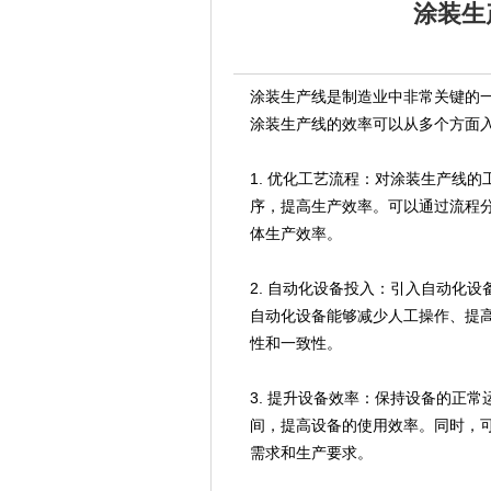
涂装生
涂装生产线是制造业中非常关键的
涂装生产线的效率可以从多个方面
1. 优化工艺流程：对涂装生产线
序，提高生产效率。可以通过流程
体生产效率。
2. 自动化设备投入：引入自动化
自动化设备能够减少人工操作、提
性和一致性。
3. 提升设备效率：保持设备的正
间，提高设备的使用效率。同时，
需求和生产要求。