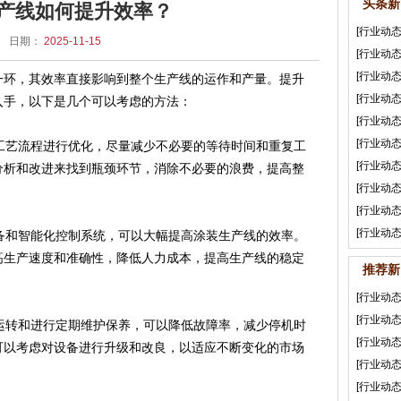
头条新
产线如何提升效率？
[行业动态
日期：
2025-11-15
[行业动态
[行业动态
一环，其效率直接影响到整个生产线的运作和产量。提升
[行业动态
入手，以下是几个可以考虑的方法：
[行业动态
[行业动态
的工艺流程进行优化，尽量减少不必要的等待时间和重复工
[行业动态
分析和改进来找到瓶颈环节，消除不必要的浪费，提高整
[行业动态
[行业动态
[行业动态
设备和智能化控制系统，可以大幅提高涂装生产线的效率。
高生产速度和准确性，降低人力成本，提高生产线的稳定
推荐新
[行业动态
[行业动态
常运转和进行定期维护保养，可以降低故障率，减少停机时
[行业动态
可以考虑对设备进行升级和改良，以适应不断变化的市场
[行业动态
[行业动态