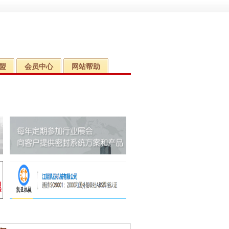
盟
会员中心
网站帮助