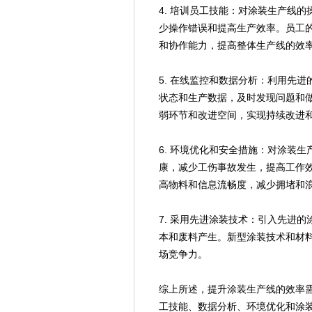
4. 培训员工技能：对涂装生产线
少操作错误和提高生产效率。员工
和协作能力，提高整体生产线的效
5. 在线监控和数据分析：利用先
状态和生产数据，及时发现问题和
弱环节和改进空间，实现持续改进
6. 环境优化和安全措施：对涂装
康，减少工伤事故发生，提高工作
高物料和信息流畅度，减少拥堵和
7. 采用先进涂装技术：引入先进
本和废料产生。新型涂装技术和材
场竞争力。
综上所述，提升涂装生产线的效率
工技能、数据分析、环境优化和涂